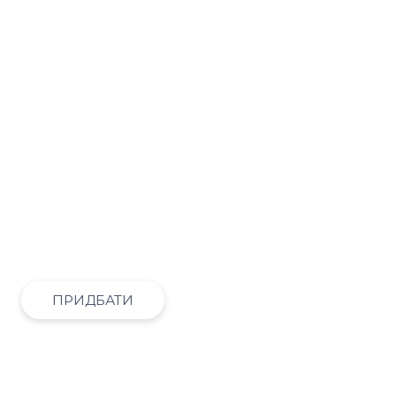
Julia Petryk
Founder Tech PR school, CEO & Co-
founder of Calibrated
ДІЗНАТИСЬ БІЛЬШЕ
ПРИДБАТИ