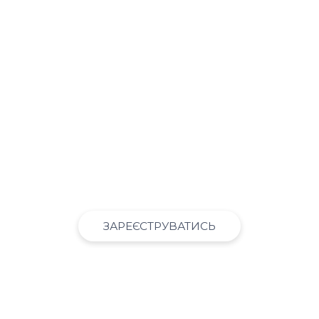
Запис
$ 15
У вартість входить: запис зустрічі та
список корисних посилань з
конференції.
ЗАРЕЄСТРУВАТИСЬ