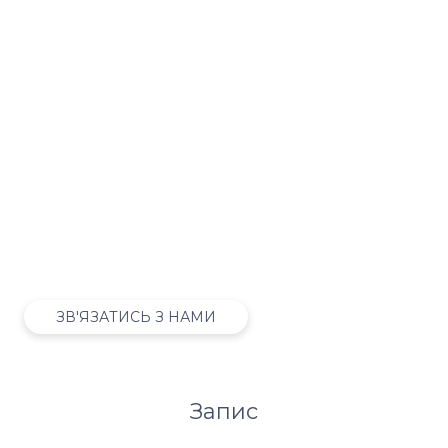
Реєстрація
Хочете оформити оплату через
компанію, потрібно підготувати інвойс
або просто виникло питання?
ЗВ'ЯЗАТИСЬ З НАМИ
Запис