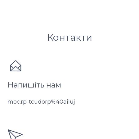
побудови нетворку в Linkedin та Twitter
Контакти
Напишіть нам
moc.rp-tcudorp%40ailuj