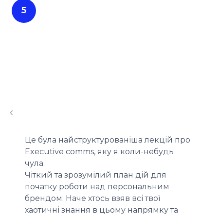
Попереджати репутаційні кризи або
5
мінімізувати їх наслідки.
Відгуки
Це була найструктурованіша лекцій про
Executive comms, яку я коли-небудь
чула.
Чіткий та зрозумілий план дій для
початку роботи над персональним
брендом. Наче хтось взяв всі твої
хаотичні знання в цьому напрямку та