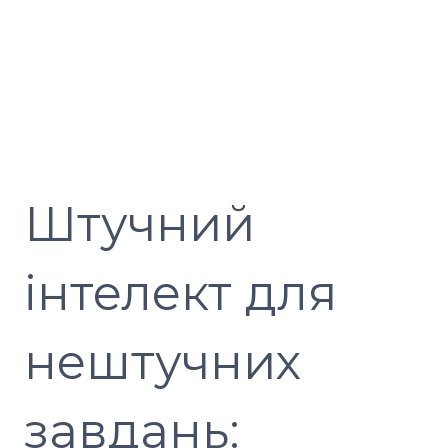
Штучний
інтелект для
нештучних
завдань: