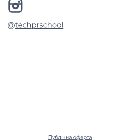
@
techprschool
Публічна оферта