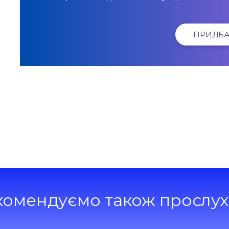
ПРИДБА
комендуємо також прослух