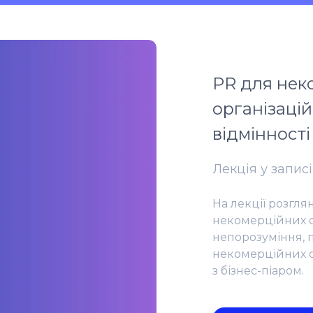
PR для нек
організацій:
відмінності
Лекція у записі
На лекції розгля
некомерційних о
непорозуміння, 
некомерційних о
з бізнес-піаром.