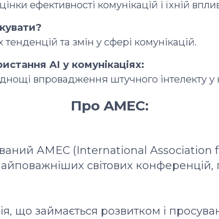
цінки ефективності комунікацій і їхній впли
ікувати?
тенденцій та змін у сфері комунікацій.
стання AI у комунікаціях:
днощі впровадження штучного інтелекту у к
Про AMEC:
ований AMEC (International Association
з найповажніших світових конференцій
ія, що займається розвитком і просув