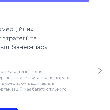
омерційних
 стратегії та
 від бізнес-піару
немо стратегії PR для
рганізацій. Розберемо поширені
підкреслюючи, що піар для
рганізацій має багато спільного