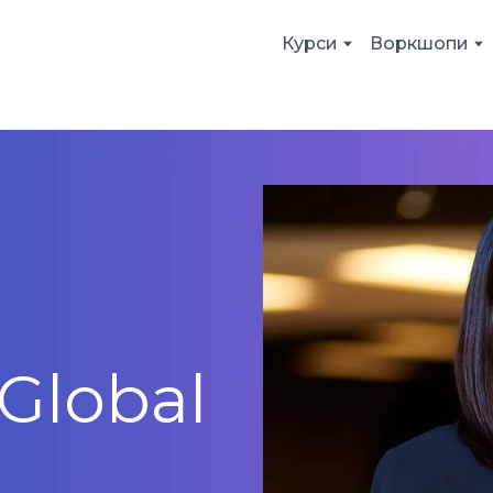
Курси
Воркшопи
Global