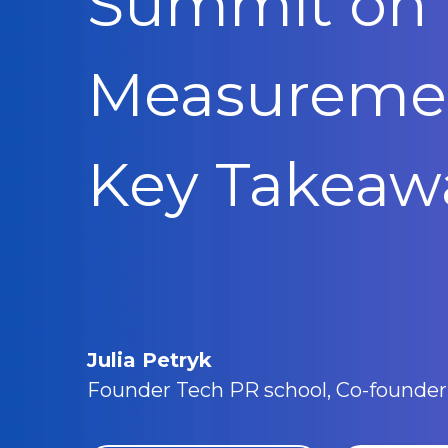
Summit on
Measureme
Key Takeaw
Julia Petryk
Founder Tech PR school, Co-founde