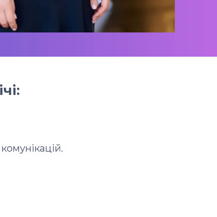
чі:
 комунікацій.