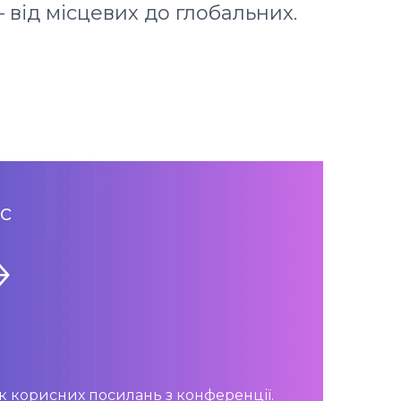
– від місцевих до глобальних.
с
5
сок корисних посилань з конференції.