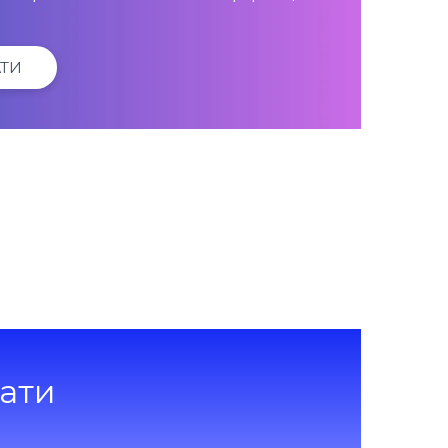
ТИ
ати