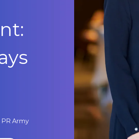
nt:
ays
r PR Army