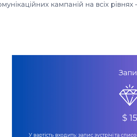
омунікаційних кампаній на всіх рівнях 
Запи
$ 1
У вартість входить: запис зустрічі та спи