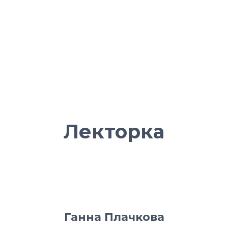
Принципи розглянуті на лекції будуть
корисні не тільки для СЕО, але для
будь-якого експерта, який хоче
розвинути свій thought leadership в
LinkedIn.
Лекторка
Ганна Плачкова