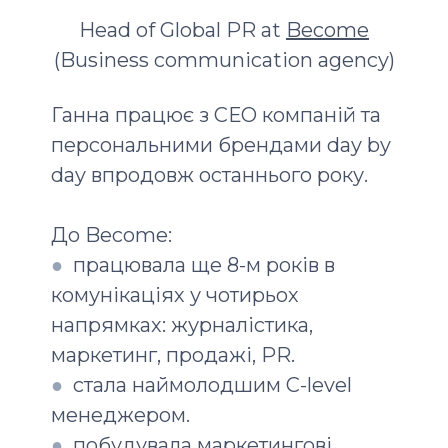
Head of Global PR at
Become
(Business communication agency)
Ганна працює з СЕО компаній та
персональними брендами day by
day впродовж останнього року.
До Become:
●
працювала ще 8-м років в
комунікаціях у чотирьох
напрямках: журналістика,
маркетинг, продажі, PR.
●
стала наймолодшим С-level
менеджером.
●
побудувала маркетингові